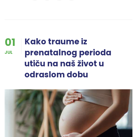
01
Kako traume iz
prenatalnog perioda
JUL
utiču na naš život u
odraslom dobu