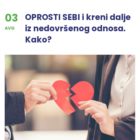
03
OPROSTI SEBI i kreni dalje
iz nedovršenog odnosa.
AVG
Kako?