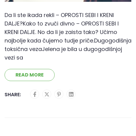
Da li ste ikada rekli – OPROSTI SEBI I KRENI
DALJE?Kako to zvuči divno – OPROSTI SEBI I
KRENI DALJE. No da li je zaista tako? Učimo
najbolje kada čujemo tudje priče.Dugogodišnja
toksična vezaJelena je bila u dugogodišnjoj
vezi sa
READ MORE
SHARE: