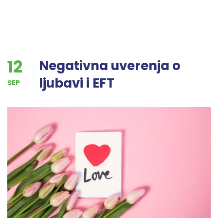
12
Negativna uverenja o
ljubavi i EFT
SEP