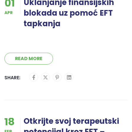
01
Uklanjanje finansijskih
blokada uz pomoć EFT
APR
tapkanja
READ MORE
SHARE:
18
Otkrijte svoj terapeutski
potencijal kroz EFT –
FEB