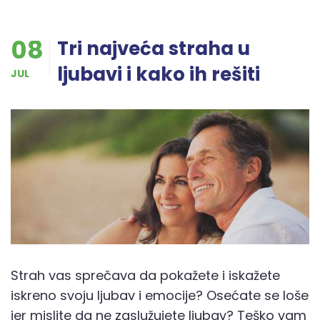
08
Tri najveća straha u
ljubavi i kako ih rešiti
JUL
Strah vas sprečava da pokažete i iskažete
iskreno svoju ljubav i emocije? Osećate se loše
jer mislite da ne zaslužujete ljubav? Teško vam