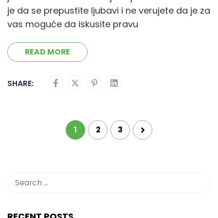
je da se prepustite ljubavi i ne verujete da je za
vas moguće da iskusite pravu
READ MORE
SHARE:
1
2
3
RECENT POSTS