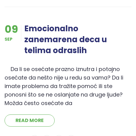
09
Emocionalno
zanemarena deca u
SEP
telima odraslih
Da li se osećate prazno iznutra i potajno
osećate da nešto nije u redu sa vama? Da li
imate problema da tražite pomoć ili ste
ponosni što se ne oslanjate na druge ljude?
Možda često osećate da
READ MORE