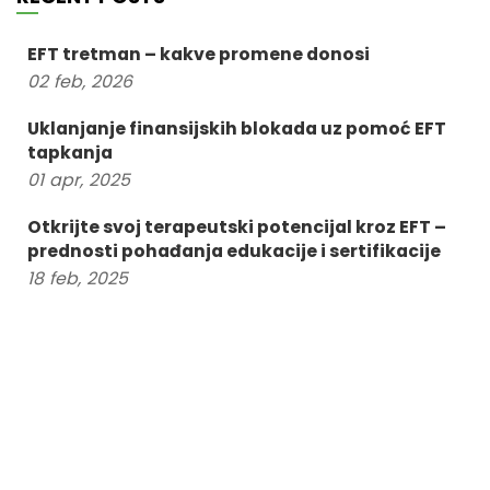
EFT tretman – kakve promene donosi
02
feb,
2026
Uklanjanje finansijskih blokada uz pomoć EFT
tapkanja
01
apr,
2025
Otkrijte svoj terapeutski potencijal kroz EFT –
prednosti pohađanja edukacije i sertifikacije
18
feb,
2025