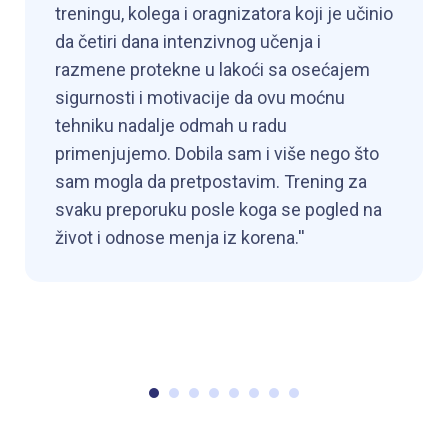
treningu, kolega i oragnizatora koji je učinio
da četiri dana intenzivnog učenja i
razmene protekne u lakoći sa osećajem
sigurnosti i motivacije da ovu moćnu
tehniku nadalje odmah u radu
primenjujemo. Dobila sam i više nego što
sam mogla da pretpostavim. Trening za
svaku preporuku posle koga se pogled na
život i odnose menja iz korena.''